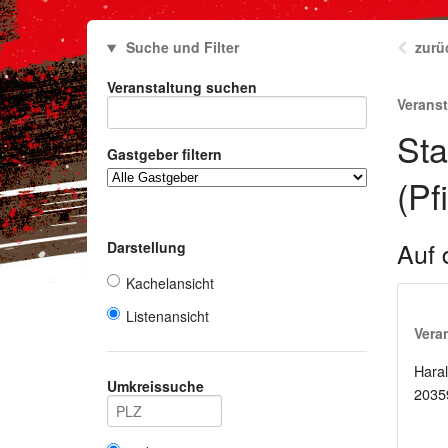
Suche und Filter
zurü
Veranstaltung suchen
Verans
Sta
Gastgeber filtern
(Pf
Auf 
Darstellung
Kachelansicht
Listenansicht
Vera
Haral
Umkreissuche
2035