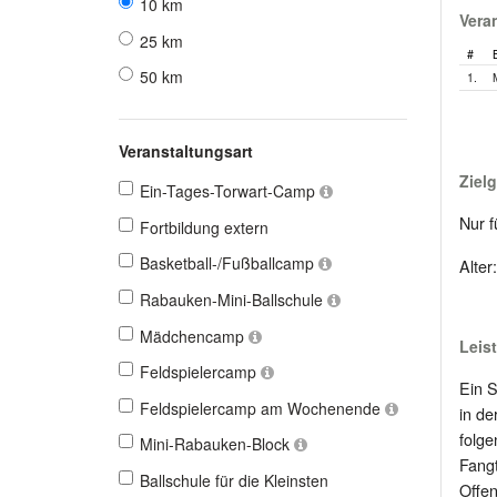
10 km
Vera
25 km
#
50 km
1.
Veranstaltungsart
Ziel
Ein-Tages-Torwart-Camp
Nur f
Fortbildung extern
Basketball-/Fußballcamp
Alter
Rabauken-Mini-Ballschule
Mädchencamp
Leis
Feldspielercamp
Ein S
Feldspielercamp am Wochenende
in de
folg
Mini-Rabauken-Block
Fangt
Ballschule für die Kleinsten
Offen