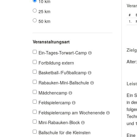
10 km
Vera
25 km
#
50 km
1.
Veranstaltungsart
Ziel
Ein-Tages-Torwart-Camp
Alter
Fortbildung extern
Basketball-/Fußballcamp
Rabauken-Mini-Ballschule
Leis
Mädchencamp
Ein S
in de
Feldspielercamp
folge
Feldspielercamp am Wochenende
Techn
Mini-Rabauken-Block
und 1
Ballschule für die Kleinsten
Eine 