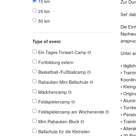
10 km
Zur Dur
25 km
Sei' da
50 km
Die Ein
Nachwuc
anspruc
Type of event
Ein-Tages-Torwart-Camp
Unter a
Fortbildung extern
• täglic
Basketball-/Fußballcamp
• Train
Koordin
Rabauken-Mini-Ballschule
• Klein
Mädchencamp
• Origi
• Alumi
Feldspielercamp
• Turnb
Feldspielercamp am Wochenende
• Persö
• Traini
Mini-Rabauken-Block
• Alters
Ballschule für die Kleinsten
• 20 Pr