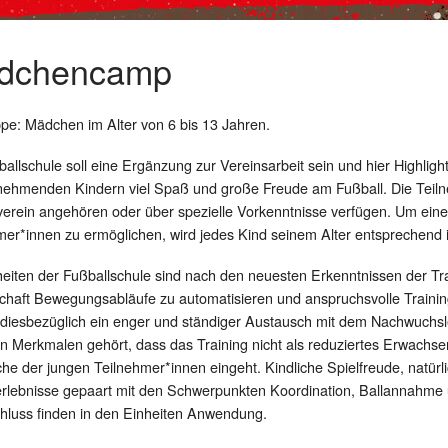
dchencamp
ppe: Mädchen im Alter von 6 bis 13 Jahren.
allschule soll eine Ergänzung zur Vereinsarbeit sein und hier Highlights
lnehmenden Kindern viel Spaß und große Freude am Fußball. Die Teil
verein angehören oder über spezielle Vorkenntnisse verfügen. Um ein
mer*innen zu ermöglichen, wird jedes Kind seinem Alter entsprechend i
heiten der Fußballschule sind nach den neuesten Erkenntnissen der T
chaft Bewegungsabläufe zu automatisieren und anspruchsvolle Traini
 diesbezüglich ein enger und ständiger Austausch mit dem Nachwuchsle
en Merkmalen gehört, dass das Training nicht als reduziertes Erwachsen
he der jungen Teilnehmer*innen eingeht. Kindliche Spielfreude, natür
erlebnisse gepaart mit den Schwerpunkten Koordination, Ballannahme 
hluss finden in den Einheiten Anwendung.