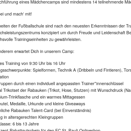
chführung eines Mädchencamps sind mindestens 14 teilnehmende Mä
bei und mach' mit!
heiten der Fußballschule sind nach den neuesten Erkenntnissen der T
hsleistungszentrums konzipiert um durch Freude und Leidenschaft B
hsvolle Trainingseinheiten zu gewährleisten.
nderem erwartet Dich in unserem Camp:
hes Training von 9:30 Uhr bis 16 Uhr
ingsschwerpunkte: Spielformen, Technik A (Dribbeln und Fintieren), Tor
ation
gruppen durch einen individuell angepassten Trainer*innenschlüssel
nal Trikotset der Rabauken (Trikot, Hose, Stutzen) mit Wunschdruck 
nium-Trinkflasche und ein warmes Mittagessen
eutel, Medaille, Urkunde und kleine Giveaways
nliche Rabauken Talent-Card (bei Einverständnis)
ng in altersgerechten Kleingruppen
klasse: 6 bis 13 Jahre
ozent-Rabattgutschein für den FC St. Pauli-Onlineshop