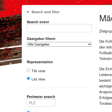
Search and filter
Mä
Search event
Zielgru
Gastgeber filtern
Die Fußb
den tei
Fußball
Teilneh
Representation
Die Ein
Tile view
Leidens
List view
besteht
wichtig
Ansprüc
Perimeter search
Erfolgs
Torabsc