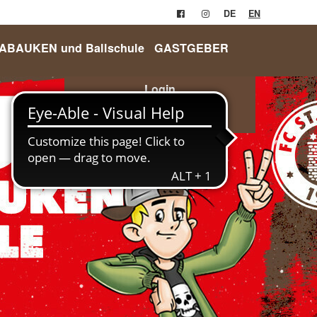
DE
EN
RABAUKEN und Ballschule
GASTGEBER
Login
Anmelden